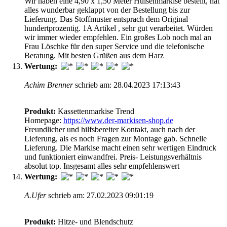
Wir haben eine 4,90 x 1,50 Meter Hülsenmarkise bestellt, hat
alles wunderbar geklappt von der Bestellung bis zur
Lieferung. Das Stoffmuster entsprach dem Original
hundertprozentig. 1A Artikel , sehr gut verarbeitet. Würden
wir immer wieder empfehlen. Ein großes Lob noch mal an
Frau Löschke für den super Service und die telefonische
Beratung. Mit besten Grüßen aus dem Harz
Wertung:
Achim Brenner
schrieb am: 28.04.2023 17:13:43
Produkt:
Kassettenmarkise Trend
Homepage:
https://www.der-markisen-shop.de
Freundlicher und hilfsbereiter Kontakt, auch nach der
Lieferung, als es noch Fragen zur Montage gab. Schnelle
Lieferung. Die Markise macht einen sehr wertigen Eindruck
und funktioniert einwandfrei. Preis- Leistungsverhältnis
absolut top. Insgesamt alles sehr empfehlenswert
Wertung:
A.Ufer
schrieb am: 27.02.2023 09:01:19
Produkt:
Hitze- und Blendschutz