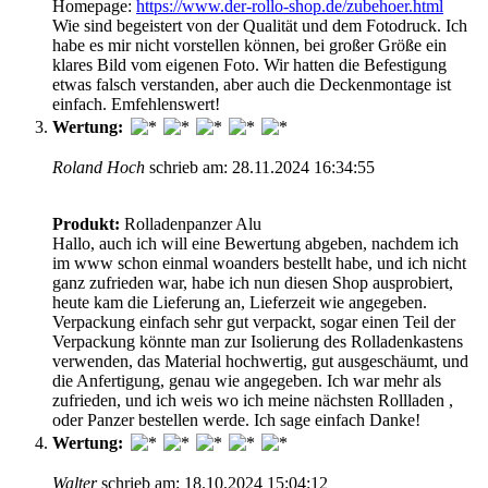
Homepage:
https://www.der-rollo-shop.de/zubehoer.html
Wie sind begeistert von der Qualität und dem Fotodruck. Ich
habe es mir nicht vorstellen können, bei großer Größe ein
klares Bild vom eigenen Foto. Wir hatten die Befestigung
etwas falsch verstanden, aber auch die Deckenmontage ist
einfach. Emfehlenswert!
Wertung:
Roland Hoch
schrieb am: 28.11.2024 16:34:55
Produkt:
Rolladenpanzer Alu
Hallo, auch ich will eine Bewertung abgeben, nachdem ich
im www schon einmal woanders bestellt habe, und ich nicht
ganz zufrieden war, habe ich nun diesen Shop ausprobiert,
heute kam die Lieferung an, Lieferzeit wie angegeben.
Verpackung einfach sehr gut verpackt, sogar einen Teil der
Verpackung könnte man zur Isolierung des Rolladenkastens
verwenden, das Material hochwertig, gut ausgeschäumt, und
die Anfertigung, genau wie angegeben. Ich war mehr als
zufrieden, und ich weis wo ich meine nächsten Rollladen ,
oder Panzer bestellen werde. Ich sage einfach Danke!
Wertung:
Walter
schrieb am: 18.10.2024 15:04:12