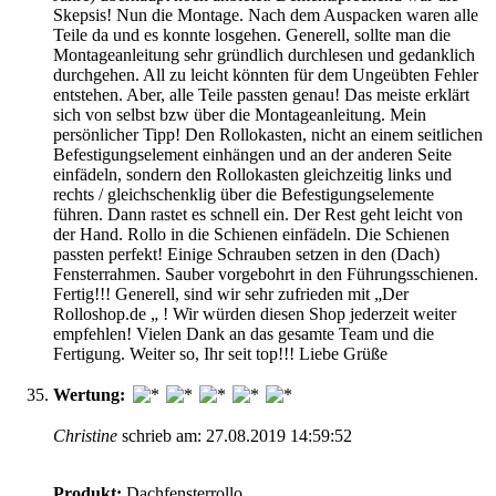
Skepsis! Nun die Montage. Nach dem Auspacken waren alle
Teile da und es konnte losgehen. Generell, sollte man die
Montageanleitung sehr gründlich durchlesen und gedanklich
durchgehen. All zu leicht könnten für dem Ungeübten Fehler
entstehen. Aber, alle Teile passten genau! Das meiste erklärt
sich von selbst bzw über die Montageanleitung. Mein
persönlicher Tipp! Den Rollokasten, nicht an einem seitlichen
Befestigungselement einhängen und an der anderen Seite
einfädeln, sondern den Rollokasten gleichzeitig links und
rechts / gleichschenklig über die Befestigungselemente
führen. Dann rastet es schnell ein. Der Rest geht leicht von
der Hand. Rollo in die Schienen einfädeln. Die Schienen
passten perfekt! Einige Schrauben setzen in den (Dach)
Fensterrahmen. Sauber vorgebohrt in den Führungsschienen.
Fertig!!! Generell, sind wir sehr zufrieden mit „Der
Rolloshop.de „ ! Wir würden diesen Shop jederzeit weiter
empfehlen! Vielen Dank an das gesamte Team und die
Fertigung. Weiter so, Ihr seit top!!! Liebe Grüße
Wertung:
Christine
schrieb am: 27.08.2019 14:59:52
Produkt:
Dachfensterrollo